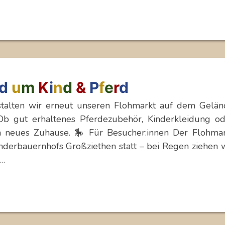
d
u
m
K
i
n
d
&
P
f
e
r
d
stalten wir erneut unseren Flohmarkt auf dem Gelän
Ob gut erhaltenes Pferdezubehör, Kinderkleidung od
in neues Zuhause. 🎠 Für Besucher:innen Der Flohmar
derbauernhofs Großziethen statt – bei Regen ziehen 
…