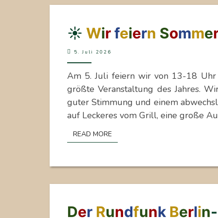
☀️
☀️
W
i
r
f
e
i
e
r
n
S
o
m
m
e
WIR
5. Juli 2026
FEIERN
SOMMERFEST
Am 5. Juli feiern wir von 13-18 Uhr
–
größte Veranstaltung des Jahres. Wir
SONNTAG,
guter Stimmung und einem abwechslu
5.
auf Leckeres vom Grill, eine große 
JULI
READ MORE
READ MORE
DER
D
e
r
R
u
n
d
f
u
n
k
B
e
r
l
i
n
-