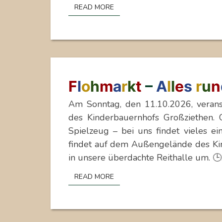
READ MORE
READ MORE
FLOHMARKT
F
l
o
h
m
a
r
k
t
–
A
l
l
e
s
r
u
n
–
Am Sonntag, den 11.10.2026, veran
ALLES
des Kinderbauernhofs Großziethen. 
RUND
Spielzeug – bei uns findet vieles e
UM
findet auf dem Außengelände des Kin
KIND
in unsere überdachte Reithalle um. 
&
PFERD
READ MORE
READ MORE