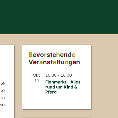
B
e
v
o
r
s
t
e
h
e
n
d
e
V
e
r
a
n
s
t
a
l
t
u
n
g
e
n
Okt.
10:00
-
16:00
11
F
l
o
h
m
a
r
k
t
–
A
l
l
e
s
le
r
u
n
d
u
m
K
i
n
d
&
le
P
f
e
r
d
em
so