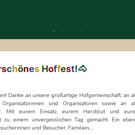
r
s
c
h
ö
n
e
s
H
o
f
f
e
s
t
!🐴
! Danke an unsere großartige Hofgemeinschaft, an al
, Organisatorinnen und Organisatoren sowie an al
zer. Mit eurem Einsatz, eurem Herzblut und eur
t zu einem unvergesslichen Tag gemacht. Ein eben
esucherinnen und Besucher, Familien,…