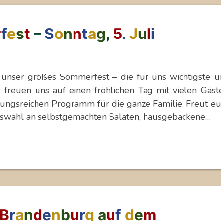
r
f
e
s
t
–
S
o
n
n
t
a
g
,
5
.
J
u
l
i
 unser großes Sommerfest – die für uns wichtigste u
 freuen uns auf einen fröhlichen Tag mit vielen Gäst
ngsreichen Programm für die ganze Familie. Freut eu
Auswahl an selbstgemachten Salaten, hausgebackene…
B
r
a
n
d
e
n
b
u
r
g
a
u
f
d
e
m