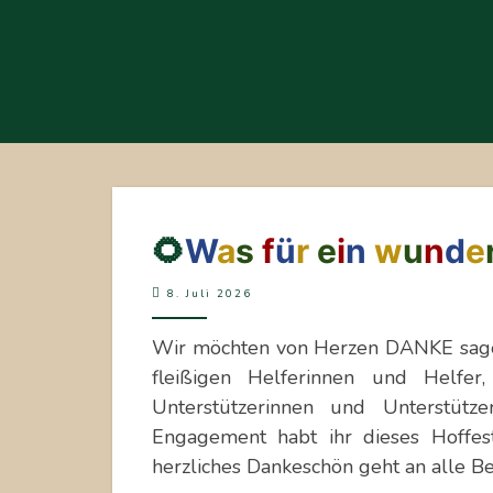
🌻
🌻
W
a
s
f
ü
r
e
i
n
w
u
n
d
e
WAS
8. Juli 2026
FÜR
EIN
Wir möchten von Herzen DANKE sagen
WUNDERSCHÖNES
fleißigen Helferinnen und Helfer
HOFFEST!
Unterstützerinnen und Unterstüt
🐴
Engagement habt ihr dieses Hoffes
herzliches Dankeschön geht an alle B