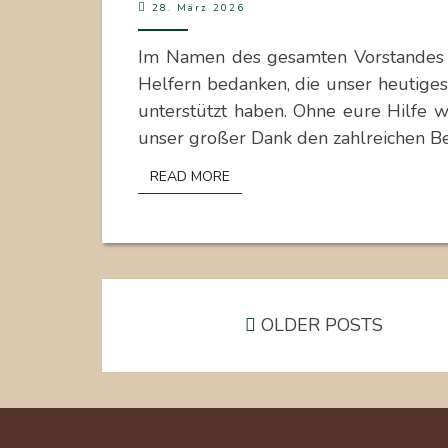
28. März 2026
DANKESCHÖN
FÜR
Im Namen des gesamten Vorstandes 
UNSER
Helfern bedanken, die unser heutiges
OSTERBASTELN
unterstützt haben. Ohne eure Hilfe w
unser großer Dank den zahlreichen B
READ MORE
READ MORE
P
o
s
t
s
OLDER POSTS
n
a
v
i
g
a
t
i
o
n