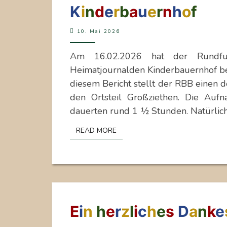
RUNDFUNK
K
i
n
d
e
r
b
a
u
e
r
n
h
o
f
BERLIN-
BRANDENBURG
10. Mai 2026
AUF
Am 16.02.2026 hat der Rundfu
DEM
Heimatjournalden Kinderbauernhof bes
KINDERBAUERNHOF
diesem Bericht stellt der RBB einen 
den Ortsteil Großziethen. Die Auf
dauerten rund 1 ½ Stunden. Natürli
READ MORE
READ MORE
EIN
E
i
n
h
e
r
z
l
i
c
h
e
s
D
a
n
k
e
HERZLICHES