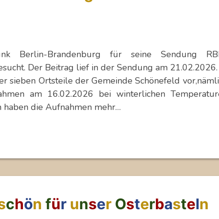
nk Berlin-Brandenburg für seine Sendung RB
ucht. Der Beitrag lief in der Sendung am 21.02.2026.
der sieben Ortsteile der Gemeinde Schönefeld vor,näml
nahmen am 16.02.2026 bei winterlichen Temperatur
ch haben die Aufnahmen mehr…
s
c
h
ö
n
f
ü
r
u
n
s
e
r
O
s
t
e
r
b
a
s
t
e
l
n