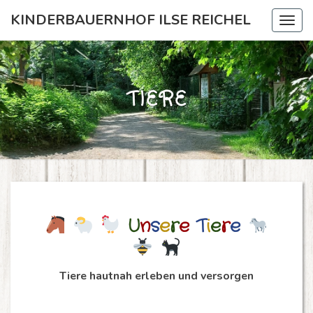
KINDERBAUERNHOF ILSE REICHEL
Togg
navig
TIERE
Tiere
U
n
s
e
r
e
T
i
e
r
e
Tiere hautnah erleben und versorgen