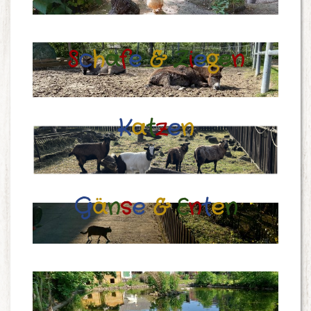
S
c
h
a
f
e
&
Z
i
e
g
e
n
K
a
t
z
e
n
G
ä
n
s
e
&
E
n
t
e
n