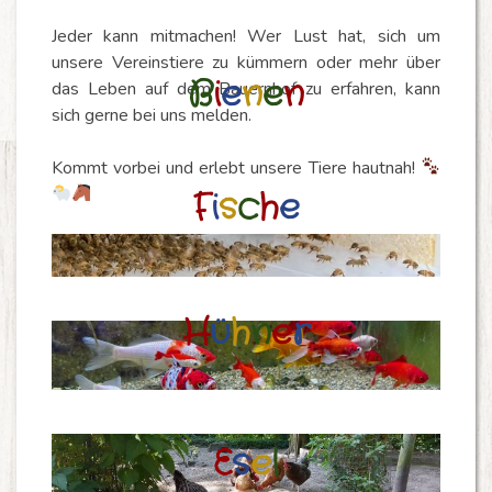
Jeder kann mitmachen! Wer Lust hat, sich um
unsere Vereinstiere zu kümmern oder mehr über
B
i
e
n
e
n
das Leben auf dem Bauernhof zu erfahren, kann
sich gerne bei uns melden.
Kommt vorbei und erlebt unsere Tiere hautnah!
F
i
s
c
h
e
H
ü
h
n
e
r
E
s
e
l