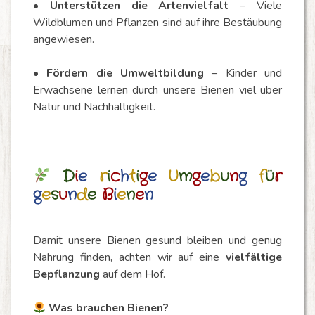
•
Unterstützen die Artenvielfalt
– Viele
Wildblumen und Pflanzen sind auf ihre Bestäubung
angewiesen.
•
Fördern die Umweltbildung
– Kinder und
Erwachsene lernen durch unsere Bienen viel über
Natur und Nachhaltigkeit.
D
i
e
r
i
c
h
t
i
g
e
U
m
g
e
b
u
n
g
f
ü
r
g
e
s
u
n
d
e
B
i
e
n
e
n
Damit unsere Bienen gesund bleiben und genug
Nahrung finden, achten wir auf eine
vielfältige
Bepflanzung
auf dem Hof.
Was brauchen Bienen?