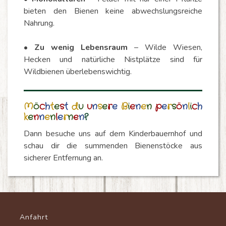
bieten den Bienen keine abwechslungsreiche
Nahrung.
•
Zu wenig Lebensraum
– Wilde Wiesen,
Hecken und natürliche Nistplätze sind für
Wildbienen überlebenswichtig.
M
ö
c
h
t
e
s
t
d
u
u
n
s
e
r
e
B
i
e
n
e
n
p
e
r
s
ö
n
l
i
c
h
k
e
n
n
e
n
l
e
r
n
e
n
?
Dann besuche uns auf dem Kinderbauernhof und
schau dir die summenden Bienenstöcke aus
sicherer Entfernung an.
Anfahrt