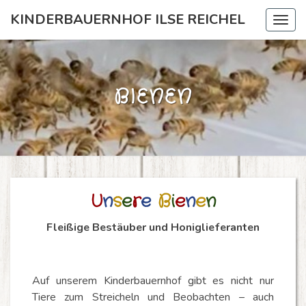
KINDERBAUERNHOF ILSE REICHEL
Togg
navig
BIENEN
Bienen
U
n
s
e
r
e
B
i
e
n
e
n
Fleißige Bestäuber und Honiglieferanten
Auf unserem Kinderbauernhof gibt es nicht nur
Tiere zum Streicheln und Beobachten – auch