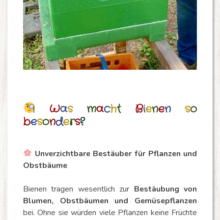
W
a
s
m
a
c
h
t
B
i
e
n
e
n
s
o
b
e
s
o
n
d
e
r
s
?
Unverzichtbare Bestäuber für Pflanzen und
Obstbäume
Bienen tragen wesentlich zur
Bestäubung von
Blumen, Obstbäumen und Gemüsepflanzen
bei. Ohne sie würden viele Pflanzen keine Früchte