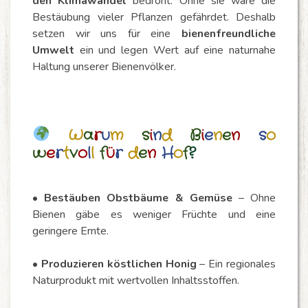
den Klimawandel
bedroht. Ohne sie wäre die
Bestäubung vieler Pflanzen gefährdet. Deshalb
setzen wir uns für eine
bienenfreundliche
Umwelt
ein und legen Wert auf eine naturnahe
Haltung unserer Bienenvölker.
W
a
r
u
m
s
i
n
d
B
i
e
n
e
n
s
o
w
e
r
t
v
o
l
l
f
ü
r
d
e
n
H
o
f
?
•
Bestäuben Obstbäume & Gemüse
– Ohne
Bienen gäbe es weniger Früchte und eine
geringere Ernte.
•
Produzieren köstlichen Honig
– Ein regionales
Naturprodukt mit wertvollen Inhaltsstoffen.