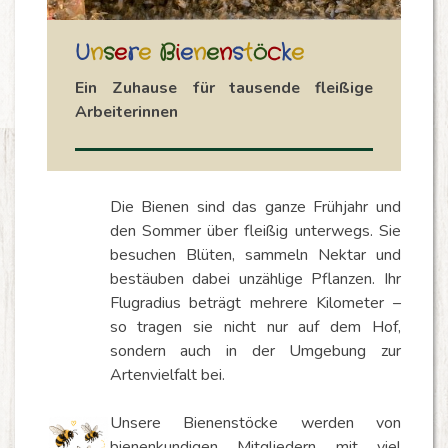
U
n
s
e
r
e
B
i
e
n
e
n
s
t
ö
c
k
e
Ein Zuhause für tausende fleißige
Arbeiterinnen
Die Bienen sind das ganze Frühjahr und
den Sommer über fleißig unterwegs. Sie
besuchen Blüten, sammeln Nektar und
bestäuben dabei unzählige Pflanzen. Ihr
Flugradius beträgt mehrere Kilometer –
so tragen sie nicht nur auf dem Hof,
sondern auch in der Umgebung zur
Artenvielfalt bei.
Unsere Bienenstöcke werden von
bienenkundigen Mitgliedern mit viel