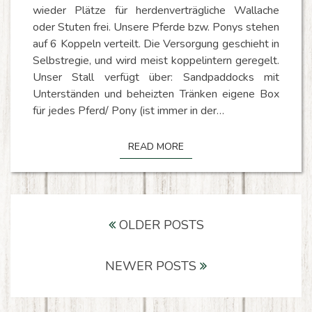
wieder Plätze für herdenverträgliche Wallache
oder Stuten frei. Unsere Pferde bzw. Ponys stehen
auf 6 Koppeln verteilt. Die Versorgung geschieht in
Selbstregie, und wird meist koppelintern geregelt.
Unser Stall verfügt über: Sandpaddocks mit
Unterständen und beheizten Tränken eigene Box
für jedes Pferd/ Pony (ist immer in der…
READ MORE
READ MORE
P
o
s
t
s
n
a
v
i
g
a
t
i
o
n
OLDER POSTS
NEWER POSTS