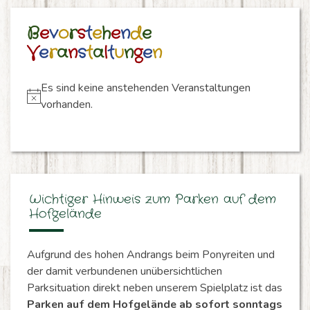
B
e
v
o
r
s
t
e
h
e
n
d
e
V
e
r
a
n
s
t
a
l
t
u
n
g
e
n
Es sind keine anstehenden Veranstaltungen
Hinweis
vorhanden.
Wichtiger Hinweis zum Parken auf dem
Hofgelände
Aufgrund des hohen Andrangs beim Ponyreiten und
der damit verbundenen unübersichtlichen
Parksituation direkt neben unserem Spielplatz ist das
Parken auf dem Hofgelände ab sofort sonntags