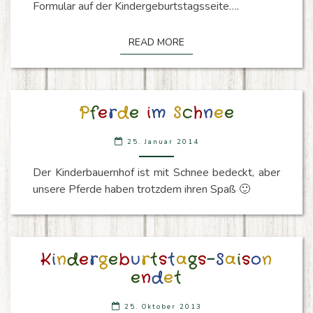
Formular auf der Kindergeburtstagsseite….
READ MORE
READ MORE
PFERDE
P
f
e
r
d
e
i
m
S
c
h
n
e
e
IM
SCHNEE
25. Januar 2014
Der Kinderbauernhof ist mit Schnee bedeckt, aber
unsere Pferde haben trotzdem ihren Spaß 🙂
KINDERGEBURTSTAGS-
K
i
n
d
e
r
g
e
b
u
r
t
s
t
a
g
s
-
S
a
i
s
o
n
SAISON
e
n
d
e
t
ENDET
25. Oktober 2013