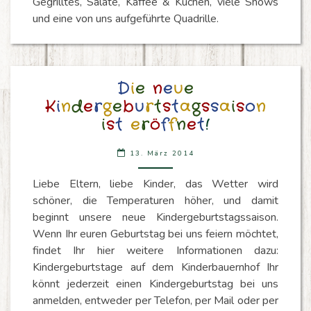
Gegrilltes, Salate, Kaffee & Kuchen, viele Shows
und eine von uns aufgeführte Quadrille.
DIE
D
i
e
n
e
u
e
NEUE
K
i
n
d
e
r
g
e
b
u
r
t
s
t
a
g
s
s
a
i
s
o
n
KINDERGEBURTSTAGSS
i
s
t
e
r
ö
f
f
n
e
t
!
IST
ERÖFFNET!
13. März 2014
Liebe Eltern, liebe Kinder, das Wetter wird
schöner, die Temperaturen höher, und damit
beginnt unsere neue Kindergeburtstagssaison.
Wenn Ihr euren Geburtstag bei uns feiern möchtet,
findet Ihr hier weitere Informationen dazu:
Kindergeburtstage auf dem Kinderbauernhof Ihr
könnt jederzeit einen Kindergeburtstag bei uns
anmelden, entweder per Telefon, per Mail oder per