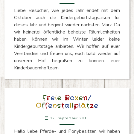
Liebe Besucher, wie jedes Jahr endet mit dem
Oktober auch die Kindergeburtstagsaison für
dieses Jahr und beginnt wieder nächsten März. Da
wir keinerlei öffentliche beheizte Räumlichkeiten
haben, können wir im Winter leider keine
Kindergeburtstage anbieten. Wir hoffen auf euer
Verständnis und freuen uns, euch bald wieder auf
unserem Hof begrüßen zu können. euer
Kinderbauernhofteam
FREIE
F
r
e
i
e
B
o
x
e
n
/
BOXEN/
O
f
f
e
n
s
t
a
l
l
p
l
ä
t
z
e
OFFENSTALLPLÄTZE
12. September 2013
Hallo liebe Pferde- und Ponybesitzer, wir haben