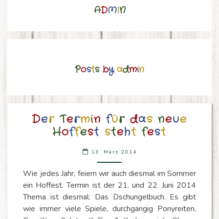
A
D
M
I
N
P
o
s
t
s
b
y
a
d
m
i
n
DER
D
e
r
T
e
r
m
i
n
f
ü
r
d
a
s
n
e
u
e
TERMIN
H
o
f
f
e
s
t
s
t
e
h
t
f
e
s
t
FÜR
DAS
13. März 2014
NEUE
HOFFEST
Wie jedes Jahr, feiern wir auch diesmal im Sommer
STEHT
ein Hoffest. Termin ist der 21. und 22. Juni 2014
FEST
Thema ist diesmal: Das Dschungelbuch. Es gibt
wie immer viele Spiele, durchgängig Ponyreiten,