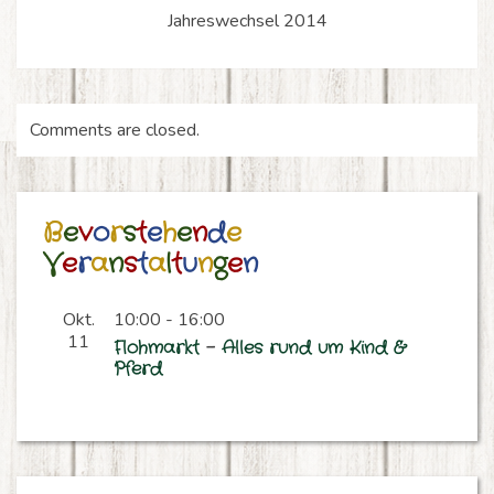
Jahreswechsel 2014
Comments are closed.
B
e
v
o
r
s
t
e
h
e
n
d
e
V
e
r
a
n
s
t
a
l
t
u
n
g
e
n
Okt.
10:00
-
16:00
11
F
l
o
h
m
a
r
k
t
–
A
l
l
e
s
r
u
n
d
u
m
K
i
n
d
&
P
f
e
r
d