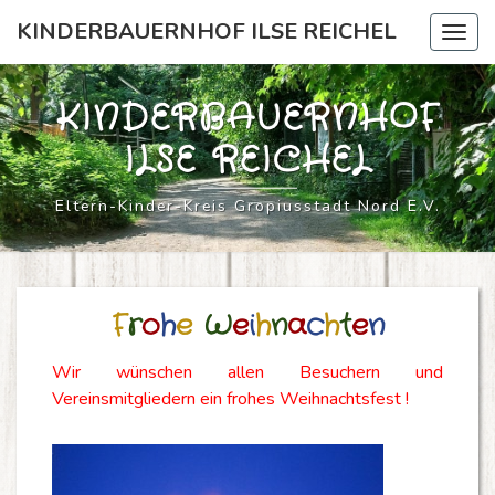
Skip
KINDERBAUERNHOF ILSE REICHEL
Togg
to
navig
content
KINDERBAUERNHOF
ILSE REICHEL
Eltern-Kinder-Kreis Gropiusstadt Nord E.V.
FROHE
F
r
o
h
e
W
e
i
h
n
a
c
h
t
e
n
WEIHNACHTEN
Wir wünschen allen Besuchern und
Vereinsmitgliedern ein frohes Weihnachtsfest !