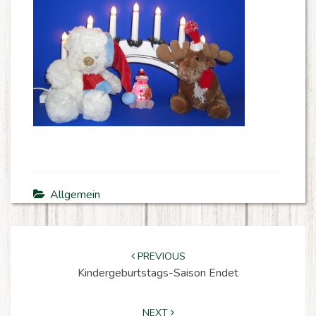
Allgemein
P
o
s
t
n
a
v
i
g
a
t
i
o
n
PREVIOUS
Kindergeburtstags-Saison Endet
NEXT