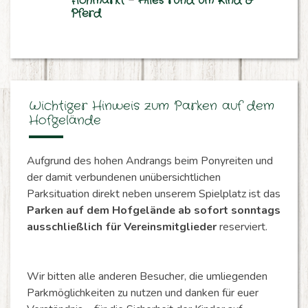
F
l
o
h
m
a
r
k
t
–
A
l
l
e
s
r
u
n
d
u
m
K
i
n
d
&
P
f
e
r
d
Wichtiger Hinweis zum Parken auf dem
Hofgelände
Aufgrund des hohen Andrangs beim Ponyreiten und
der damit verbundenen unübersichtlichen
Parksituation direkt neben unserem Spielplatz ist das
Parken auf dem Hofgelände ab sofort sonntags
ausschließlich für Vereinsmitglieder
reserviert.
Wir bitten alle anderen Besucher, die umliegenden
Parkmöglichkeiten zu nutzen und danken für euer