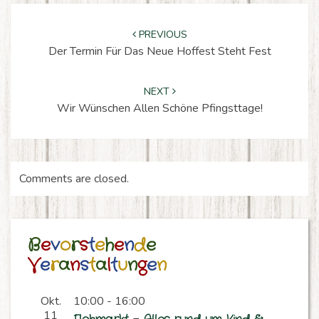
P
o
s
t
n
a
v
i
g
a
t
i
o
n
PREVIOUS
Der Termin Für Das Neue Hoffest Steht Fest
NEXT
Wir Wünschen Allen Schöne Pfingsttage!
Comments are closed.
B
e
v
o
r
s
t
e
h
e
n
d
e
V
e
r
a
n
s
t
a
l
t
u
n
g
e
n
Okt.
10:00
-
16:00
11