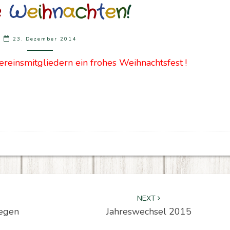
e
W
e
i
h
n
a
c
h
t
e
n
!
WEIHNACHTEN!
23. Dezember 2014
einsmitgliedern ein frohes Weihnachtsfest !
NEXT
Wegen
Jahreswechsel 2015