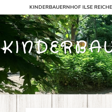
Skip
KINDERBAUERNHOF ILSE REICH
to
content
KINDERBAU