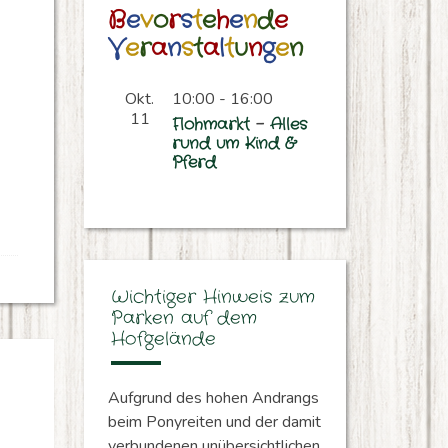
B
e
v
o
r
s
t
e
h
e
n
d
e
V
e
r
a
n
s
t
a
l
t
u
n
g
e
n
Okt.
10:00
-
16:00
11
F
l
o
h
m
a
r
k
t
–
A
l
l
e
s
r
u
n
d
u
m
K
i
n
d
&
P
f
e
r
d
Wichtiger Hinweis zum
Parken auf dem
Hofgelände
Aufgrund des hohen Andrangs
beim Ponyreiten und der damit
verbundenen unübersichtlichen