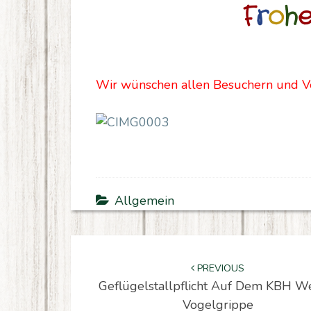
F
r
o
h
Wir wünschen allen Besuchern und Ver
Allgemein
P
o
s
t
n
a
v
i
g
a
t
i
o
n
PREVIOUS
Geflügelstallpflicht Auf Dem KBH 
Vogelgrippe