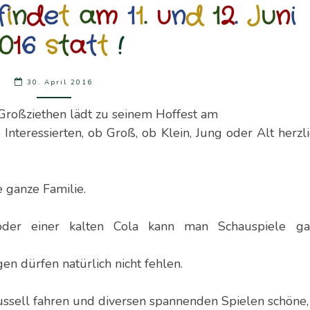
f
i
n
d
e
t
a
m
1
1
.
u
n
d
1
2
.
J
u
n
i
HOFFEST
FINDET
0
1
6
s
t
a
t
t
!
AM
11.
30. April 2016
UND
12.
 Großziethen lädt zu seinem Hoffest am
JUNI
Interessierten, ob Groß, ob Klein, Jung oder Alt herzl
2016
STATT
!
e ganze Familie.
 oder einer kalten Cola kann man Schauspiele ga
n dürfen natürlich nicht fehlen.
russell fahren und diversen spannenden Spielen schöne,