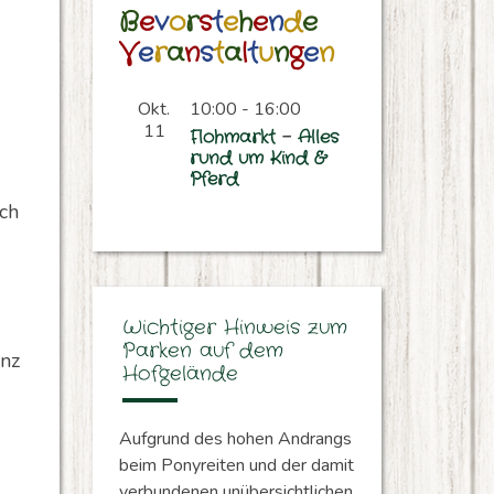
B
e
v
o
r
s
t
e
h
e
n
d
e
V
e
r
a
n
s
t
a
l
t
u
n
g
e
n
Okt.
10:00
-
16:00
11
F
l
o
h
m
a
r
k
t
–
A
l
l
e
s
r
u
n
d
u
m
K
i
n
d
&
P
f
e
r
d
ich
Wichtiger Hinweis zum
Parken auf dem
nz
Hofgelände
Aufgrund des hohen Andrangs
beim Ponyreiten und der damit
verbundenen unübersichtlichen