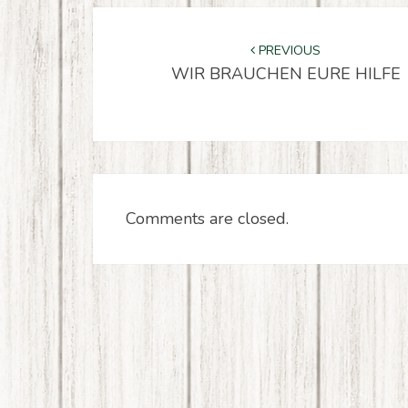
P
o
s
t
n
a
v
i
g
a
t
i
o
n
PREVIOUS
WIR BRAUCHEN EURE HILFE
Comments are closed.