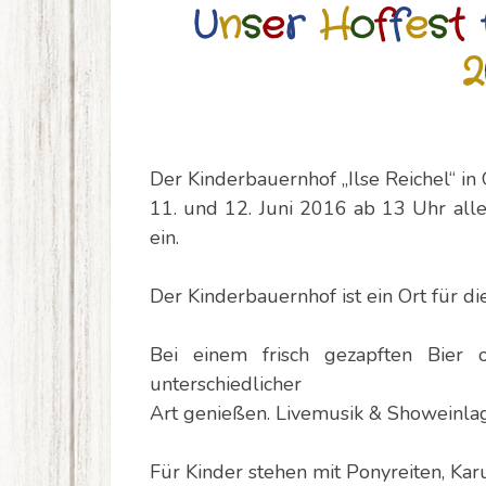
U
n
s
e
r
H
o
f
f
e
s
t
2
Der Kinderbauernhof „Ilse Reichel“ in
11. und 12. Juni 2016 ab 13 Uhr alle 
ein.
Der Kinderbauernhof ist ein Ort für di
Bei einem frisch gezapften Bier
unterschiedlicher
Art genießen. Livemusik & Showeinlage
Für Kinder stehen mit Ponyreiten, Ka