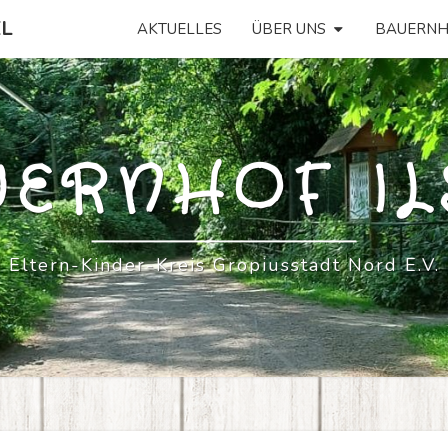
EL
AKTUELLES
ÜBER UNS
BAUERNH
ERNHOF IL
Eltern-Kinder-Kreis Gropiusstadt Nord E.V.
UNSER