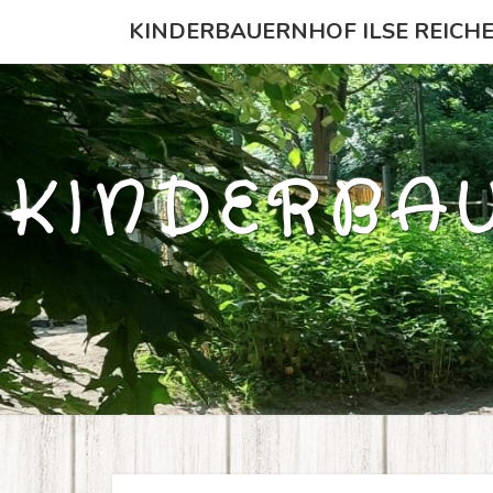
Skip
KINDERBAUERNHOF ILSE REICH
to
content
KINDERBAU